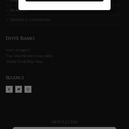
Shop
My account
TERMINI E CONDIZIONI
Dove Siamo
Via F. Arrigoni 1
Trav. Via Manzoni (Loc. Valle)
25050 Ome (BS)- Italy
Seguici
newsletter