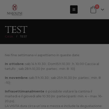
0
test
CASA
TEST
Nei fine settimana vi aspettiamo in queste date:
In ottobre:
sab.14 h.10.30 ; Dom15 h 10.30 ; h. 10.00 Caccia al
tartufo ; sab 28 h.10,30 (nr. partec.: min. 8 -10)
In novembre:
sab.11 h.10.30 ; sab 25 h.10,30 (nr. partec.: min. 8
-10)
Infrasettimanalmente
è possibile visitare la cantina il
martedi e il giovedi alle 10.30 (nr. partecipanti: min. 4 – max. 16-
20 ps).
LA VISITA dura circa un’ora e mezza e include la degustazione