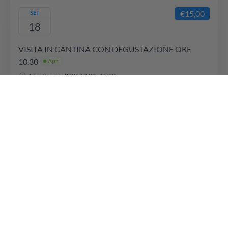
€15,00
SET
18
VISITA IN CANTINA CON DEGUSTAZIONE ORE
10.30
Apri
18 settembre 2026 10:30 - 12:30
€15,00
SET
18
VISITA IN CANTINA CON DEGUSTAZIONE ORE
11.00
Apri
18 settembre 2026 11:00 - 13:00
€15,00
SET
18